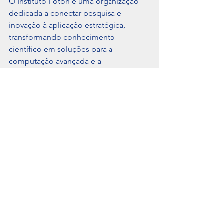
O Instituto Foton é uma organização 
dedicada a conectar pesquisa e 
inovação à aplicação estratégica, 
transformando conhecimento 
científico em soluções para a 
computação avançada e a 
sustentabilidade. Com atuação em 
âmbito nacional, o Instituto articula 
academia, setor produtivo, governo e 
sociedade civil em torno do avanço 
das tecnologias quânticas no Brasil.
Sua iniciativa mais abrangente é o 
Manifesto Quântico Nacional, 
movimento descentralizado e 
participativo que busca construir uma 
agenda estratégica para as ciências e 
tecnologias quânticas no país a partir 
de escuta pública.