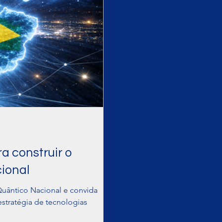
a construir o
ional
Quântico Nacional e convida
estratégia de tecnologias