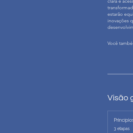
clara e aces
transformado
estarão equ
inovações q
desenvolvim
Você também
Visão 
Princípi
.
3 etapas