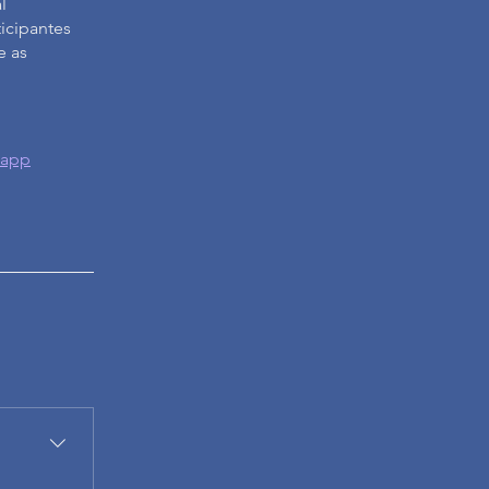
l
ticipantes
e as
 app