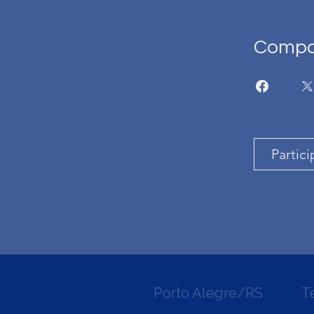
Compar
Partici
Porto Alegre/RS
T